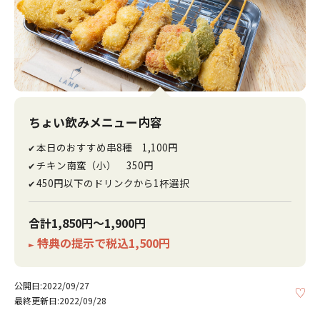
ちょい飲みメニュー内容
本日のおすすめ串8種 1,100円
✔
チキン南蛮（小） 350円
✔
450円以下のドリンクから1杯選択
✔
合計1,850円～1,900円
特典の提示で税込1,500円
►
公開日:2022/09/27
KE
最終更新日:2022/09/28