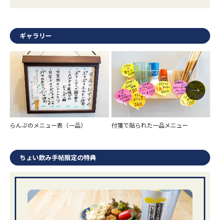
ギャラリー
らんぷのメニュー表（一品）
付箋で貼られた一品メニュー
ら
ちょい飲み手帖限定の特典