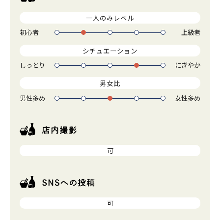
一人のみレベル
初心者
上級者
1
2
3
4
5
シチュエーション
しっとり
にぎやか
1
2
3
4
5
男女比
男性多め
女性多め
1
2
3
4
5
可
可