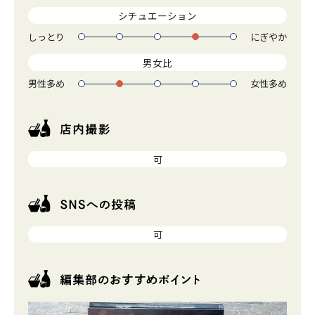
シチュエーション
しっとり
にぎやか
1
2
3
4
5
男女比
男性多め
女性多め
1
2
3
4
5
可
可