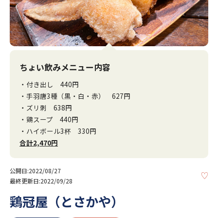
ちょい飲みメニュー内容
・付き出し 440円
・手羽唐3種（黒・白・赤） 627円
・ズリ刺 638円
・鶏スープ 440円
・ハイボール3杯 330円
合計2,470円
公開日:2022/08/27
KE
最終更新日:2022/09/28
鶏冠屋（とさかや）