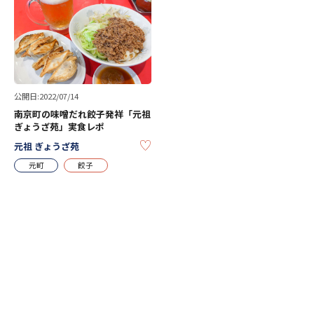
公開日:2022/07/14
南京町の味噌だれ餃子発祥「元祖
ぎょうざ苑」実食レポ
KEEP
元祖 ぎょうざ苑
元町
餃子