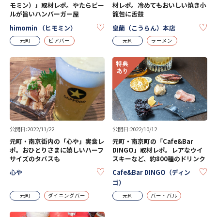
モミン）」取材レポ。やたらビー
材レポ。冷めてもおいしい焼き小
ルが旨いハンバーガー屋
籠包に舌鼓
KEEP
KE
himomin （ヒモミン）
皇蘭（こうらん）本店
元町
ビアバー
元町
ラーメン
公開日:2022/11/22
公開日:2022/10/12
元町・南京街内の「心や」実食レ
元町・南京町の「Cafe&Bar
ポ。おひとりさまに嬉しいハーフ
DINGO」取材レポ。レアなウイ
サイズのタパスも
スキーなど、約800種のドリンク
KEEP
KE
心や
Cafe&Bar DINGO（ディン
ゴ）
元町
ダイニングバー
元町
バー・バル