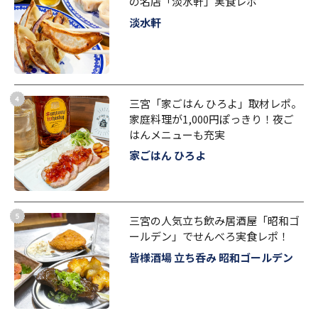
の名店「淡水軒」実食レポ
淡水軒
三宮「家ごはん ひろよ」取材レポ。
家庭料理が1,000円ぽっきり！夜ご
はんメニューも充実
家ごはん ひろよ
三宮の人気立ち飲み居酒屋「昭和ゴ
ールデン」でせんべろ実食レポ！
皆様酒場 立ち呑み 昭和ゴールデン