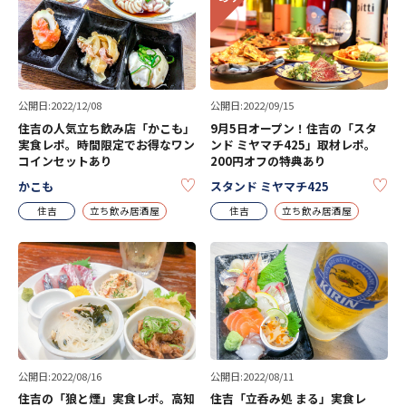
公開日:2022/12/08
公開日:2022/09/15
住吉の人気立ち飲み店「かこも」
9月5日オープン！住吉の「スタ
実食レポ。時間限定でお得なワン
ンド ミヤマチ425」取材レポ。
コインセットあり
200円オフの特典あり
KEEP
KE
かこも
スタンド ミヤマチ425
住吉
立ち飲み居酒屋
住吉
立ち飲み居酒屋
公開日:2022/08/16
公開日:2022/08/11
住吉の「狼と煙」実食レポ。高知
住吉「立呑み処 まる」実食レ