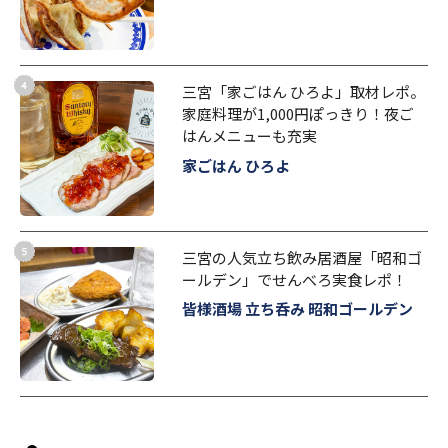
三宮「家ごはん ひろよ」取材レポ。
家庭料理が1,000円ぽっきり！夜ご
はんメニューも充実
家ごはん ひろよ
三宮の人気立ち飲み居酒屋「昭和ゴ
ールデン」でせんべろ実食レポ！
皆様酒場 立ち呑み 昭和ゴールデン