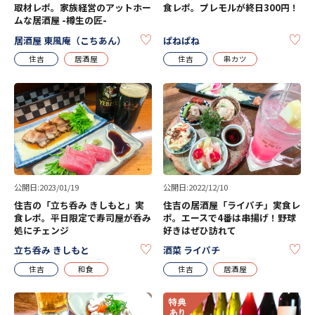
取材レポ。家族経営のアットホー
食レポ。プレモルが終日300円！
ムな居酒屋 -樽生の匠-
KEEP
KE
居酒屋 東風庵（こちあん）
ぱねぱね
住吉
居酒屋
住吉
串カツ
公開日:2023/01/19
公開日:2022/12/10
住吉の「立ち呑み きしもと」実
住吉の居酒屋「ライパチ」実食レ
食レポ。平日限定で寿司屋が呑み
ポ。エースで4番は串揚げ！野球
処にチェンジ
好きはぜひ訪れて
KEEP
KE
立ち呑み きしもと
酒菜 ライパチ
住吉
和食
住吉
居酒屋