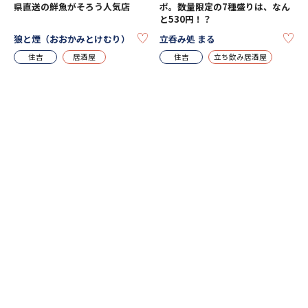
県直送の鮮魚がそろう人気店
ポ。数量限定の7種盛りは、なん
と530円！？
KEEP
KE
狼と煙（おおかみとけむり）
立呑み処 まる
住吉
居酒屋
住吉
立ち飲み居酒屋