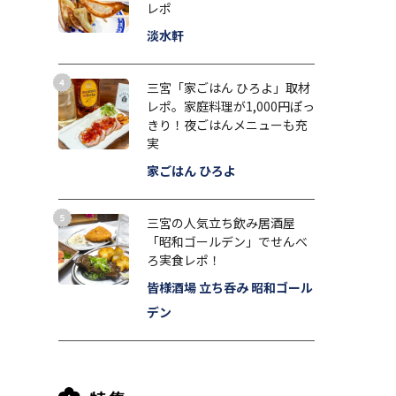
レポ
淡水軒
三宮「家ごはん ひろよ」取材
レポ。家庭料理が1,000円ぽっ
きり！夜ごはんメニューも充
実
家ごはん ひろよ
三宮の人気立ち飲み居酒屋
「昭和ゴールデン」でせんべ
ろ実食レポ！
皆様酒場 立ち呑み 昭和ゴール
デン