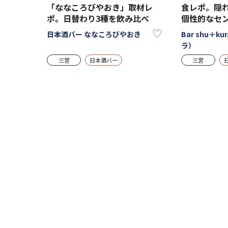
「ななころびやおき」取材レ
食レポ。隠
ポ。日替わり3種を飲み比べ
個性的なセ
KEEP
日本酒バー ななころびやおき
Bar shu＋k
ラ）
三宮
日本酒バー
三宮