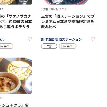
19
公開日:2022/11/01
街の「サケノサカナ
三宮の「酒ステーション」でプ
ポ。約80種の日本
レミアム日本酒や季節限定酒を
とあじ違うポテサラ
飲み比べ
KEEP
KEEP
ハル
創作酒広場 酒ステーション
日本酒バー
三宮
日本酒バー
21
 シュ＋クラ」実