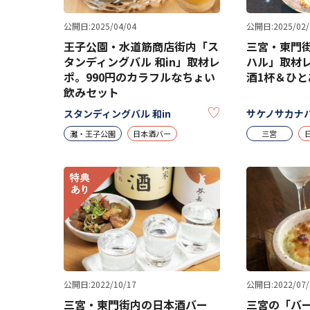
公開日:2025/04/04
公開日:2025/02/
王子公園・水道筋商店街内「ス
三宮・東門
タンディングバル 和in」取材レ
ハル」取材レ
ポ。990円のカラフルなちょい
酒1杯＆ひ
飲みセット
KEEP
スタンディングバル 和in
サケノサカナ
灘・王子公園
日本酒バー
三宮
公開日:2022/10/17
公開日:2022/07/
三宮・東門街内の日本酒バー
三宮の「バー