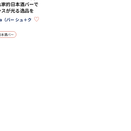
れ家的日本酒バーで
ンスが光る逸品を
KEEP
ura（バー シュ＋ク
日本酒バー