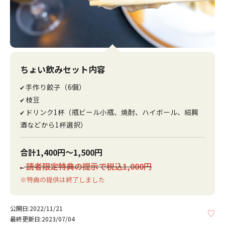
ちょい飲みセット内容
手作り餃子（6個）
✔
枝豆
✔
ドリンク1杯（瓶ビール小瓶、焼酎、ハイボール、紹興
✔
酒などから1杯選択）
合計1,400円～1,500円
読者限定特典の提示で税込1,000円
►
※特典の提供は終了しました
公開日:2022/11/21
KE
最終更新日:2023/07/04