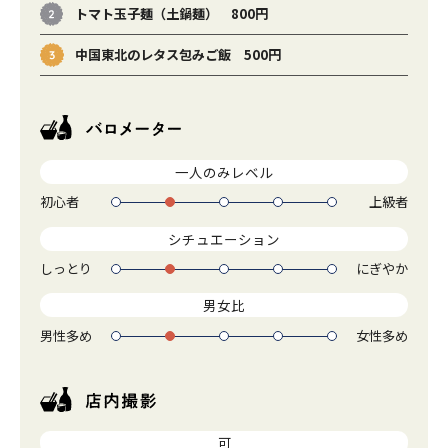
トマト玉子麺（土鍋麺） 800円
中国東北のレタス包みご飯 500円
一人のみレベル
初心者
上級者
1
2
3
4
5
シチュエーション
しっとり
にぎやか
1
2
3
4
5
男女比
男性多め
女性多め
1
2
3
4
5
可