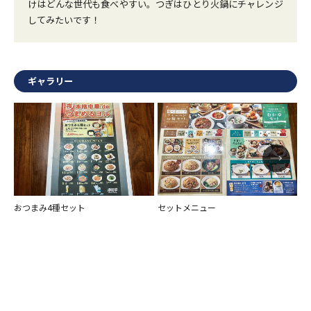
けはどんな世代も食べやすい。つぎはひとり火鍋にチャレンジ
してみたいです！
ギャラリー
おつまみ4種セット
セットメニュー
セ