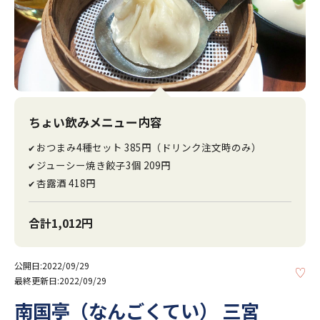
ちょい飲みメニュー内容
おつまみ4種セット 385円（ドリンク注文時のみ）
✔
ジューシー焼き餃子3個 209円
✔
杏露酒 418円
✔
合計1,012円
公開日:2022/09/29
KE
最終更新日:2022/09/29
南国亭（なんごくてい） 三宮