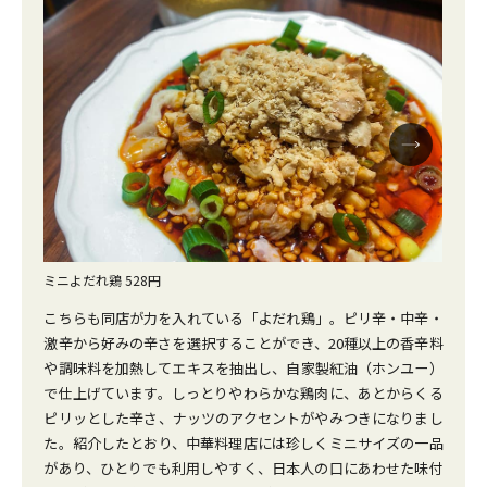
ミニよだれ鶏 528円
ミニ
こちらも同店が力を入れている「よだれ鶏」。ピリ辛・中辛・
激辛から好みの辛さを選択することができ、20種以上の香辛料
や調味料を加熱してエキスを抽出し、自家製紅油（ホンユー）
で仕上げています。しっとりやわらかな鶏肉に、あとからくる
ピリッとした辛さ、ナッツのアクセントがやみつきになりまし
た。紹介したとおり、中華料理店には珍しくミニサイズの一品
があり、ひとりでも利用しやすく、日本人の口にあわせた味付