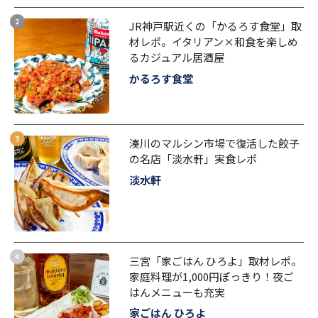
JR神戸駅近くの「かるろす食堂」取
材レポ。イタリアン×和食を楽しめ
るカジュアル居酒屋
かるろす食堂
湊川のマルシン市場で復活した餃子
の名店「淡水軒」実食レポ
淡水軒
三宮「家ごはん ひろよ」取材レポ。
家庭料理が1,000円ぽっきり！夜ご
はんメニューも充実
家ごはん ひろよ