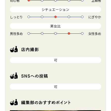
初心者
上級者
1
2
3
4
5
シチュエーション
しっとり
にぎやか
1
2
3
4
5
男女比
男性多め
女性多め
1
2
3
4
5
可
可