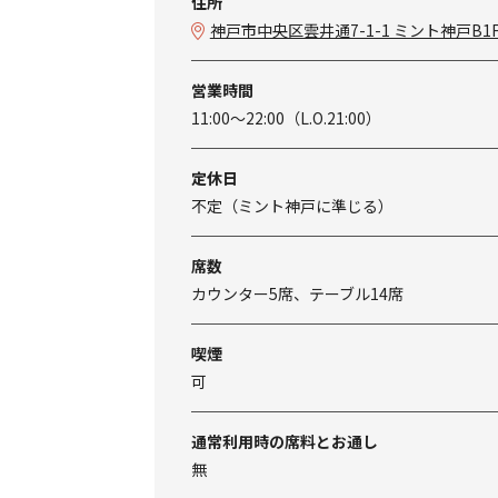
住所
神戸市中央区雲井通7-1-1 ミント神戸B1
営業時間
11:00～22:00（L.O.21:00）
定休日
不定（ミント神戸に準じる）
席数
カウンター5席、テーブル14席
喫煙
可
通常利用時の席料とお通し
無