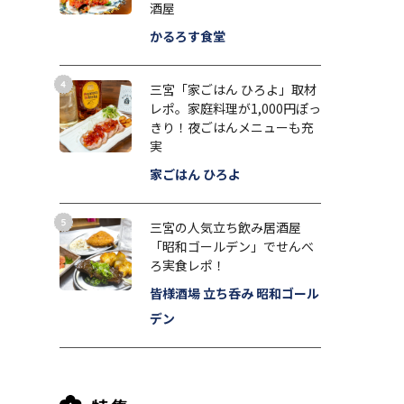
酒屋
かるろす食堂
三宮「家ごはん ひろよ」取材
レポ。家庭料理が1,000円ぽっ
きり！夜ごはんメニューも充
実
家ごはん ひろよ
三宮の人気立ち飲み居酒屋
「昭和ゴールデン」でせんべ
ろ実食レポ！
皆様酒場 立ち呑み 昭和ゴール
デン