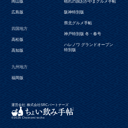
岡山版
晴れの国おかやまグルメ手帖
広島版
阪神特別版
県北グルメ手帖
四国地方
神戸特別版 冬・春号
高松版
ハレノワ グランドオープン
特別版
高知版
九州地方
福岡版
運営会社: 株式会社SRCパートナーズ
©
2026 Choinomi techo