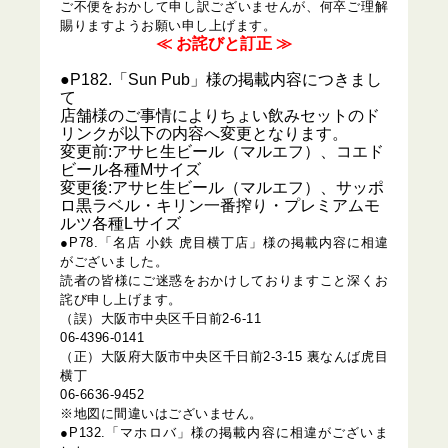
ご不便をおかして申し訳ございませんが、何卒ご理解
賜りますようお願い申し上げます。
≪ お詫びと訂正 ≫
●P182.「Sun Pub」様の掲載内容につきまし
て
店舗様のご事情によりちょい飲みセットのド
リンクが以下の内容へ変更となります。
変更前:アサヒ生ビール（マルエフ）、コエド
ビール各種Mサイズ
変更後:アサヒ生ビール（マルエフ）、サッポ
ロ黒ラベル・キリン一番搾り・プレミアムモ
ルツ各種Lサイズ
●P78.「名店 小鉄 虎目横丁店」様の掲載内容に相違
がございました。
読者の皆様にご迷惑をおかけしておりますこと深くお
詫び申し上げます。
（誤）大阪市中央区千日前2-6-11
06-4396-0141
（正）大阪府大阪市中央区千日前2-3-15 裏なんば虎目
横丁
06-6636-9452
※地図に間違いはございません。
●P132.「マホロバ」様の掲載内容に相違がございま