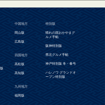
中国地方
特別版
岡山版
晴れの国おかやまグ
ルメ手帖
広島版
阪神特別版
県北グルメ手帖
四国地方
神戸特別版 冬・春号
高松版
版
ハレノワ グランドオ
高知版
ープン特別版
九州地方
福岡版