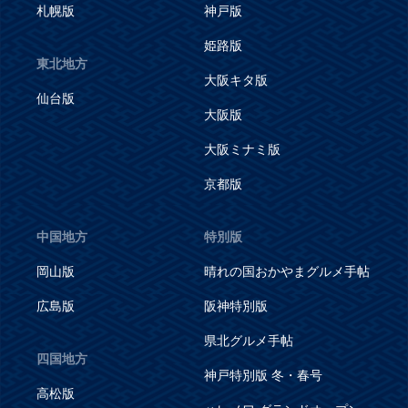
札幌版
神戸版
姫路版
東北地方
大阪キタ版
仙台版
大阪版
大阪ミナミ版
京都版
中国地方
特別版
岡山版
晴れの国おかやまグルメ手帖
広島版
阪神特別版
県北グルメ手帖
四国地方
神戸特別版 冬・春号
高松版