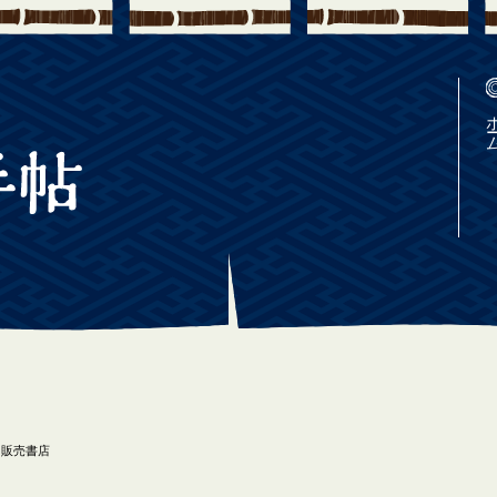
ホ
.3 販売書店