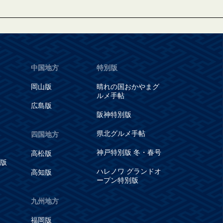
中国地方
特別版
岡山版
晴れの国おかやまグ
ルメ手帖
広島版
阪神特別版
県北グルメ手帖
四国地方
神戸特別版 冬・春号
高松版
版
ハレノワ グランドオ
高知版
ープン特別版
九州地方
福岡版