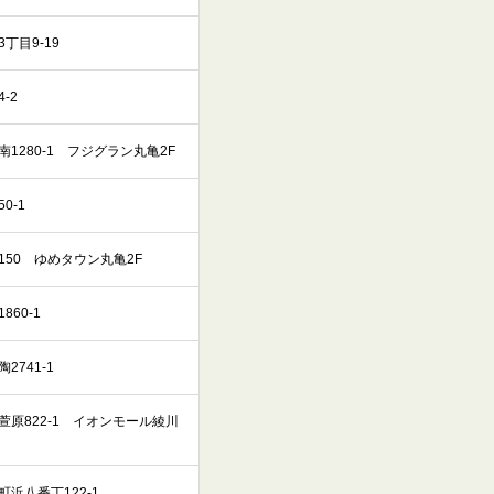
丁目9-19
-2
1280-1 フジグラン丸亀2F
0-1
50 ゆめタウン丸亀2F
60-1
741-1
原822-1 イオンモール綾川
浜八番丁122-1