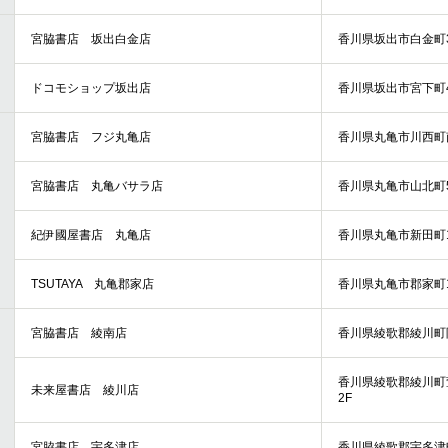
宮脇書店 坂出白金店
香川県坂出市白金町3
ドコモショップ坂出店
香川県坂出市宮下町4
宮脇書店 フジ丸亀店
香川県丸亀市川西町南
宮脇書店 丸亀バサラ店
香川県丸亀市山北町5
紀伊國屋書店 丸亀店
香川県丸亀市新田町1
TSUTAYA 丸亀郡家店
香川県丸亀市郡家町18
宮脇書店 綾南店
香川県綾歌郡綾川町陶2
香川県綾歌郡綾川町萱
未来屋書店 綾川店
2F
宮脇書店 宇多津店
香川県綾歌郡宇多津町