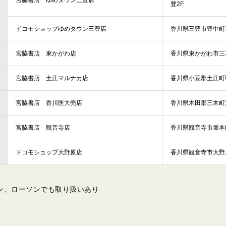
宮脇書店 ゆめタウン三豊店
豊2F
ドコモショップゆめタウン三豊店
香川県三豊市豊中町本
宮脇書店 東かがわ店
香川県東かがわ市三本
宮脇書店 土庄マルナカ店
香川県小豆郡土庄町甲1
宮脇書店 香川医大売店
香川県木田郡三木町池
宮脇書店 観音寺店
香川県観音寺市坂本町
ドコモショップ大野原店
香川県観音寺市大野原
ン、ローソンでも取り扱いあり