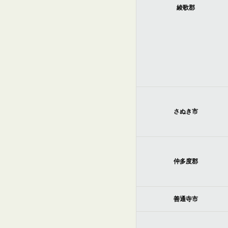
綾歌郡
さぬき市
仲多度郡
善通寺市