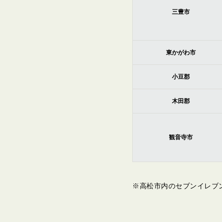
三豊市
東かがわ市
小豆郡
木田郡
観音寺市
※高松市内のセブンイレブ