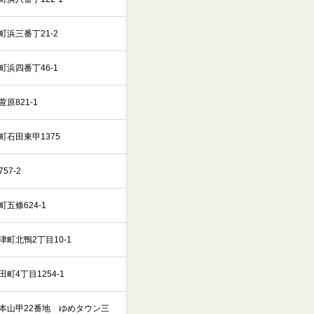
浜三番丁21-2
浜四番丁46-1
原821-1
石田東甲1375
7-2
五條624-1
町北鴨2丁目10-1
町4丁目1254-1
本山甲22番地 ゆめタウン三