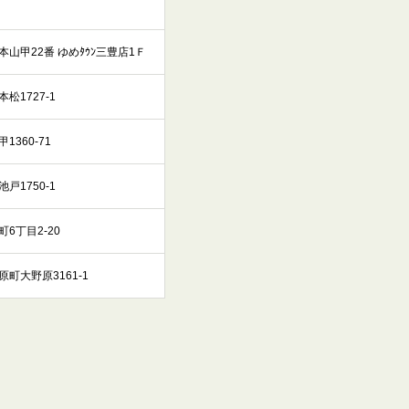
山甲22番 ゆめﾀｳﾝ三豊店1Ｆ
松1727-1
360-71
戸1750-1
6丁目2-20
町大野原3161-1