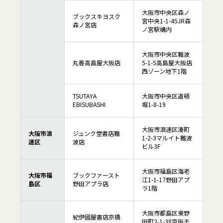
大阪市中央区森ノ
ブックスキヨスク
宮中央1-1-45JR森
森ノ宮店
ノ宮駅構内
大阪市中央区難波
丸善高島屋大阪店
5-1-5高島屋大阪店
西ゾーン地下1階
TSUTAYA
大阪市中央区道頓
EBISUBASHI
堀1-8-19
大阪市浪速区湊町
大阪市浪
ジュンク堂書店難
1-2-3マルイト難波
速区
波店
ビル3F
大阪市福島区海老
大阪市福
ブックファースト
江1-1-17野田アプ
島区
野田アプラ店
ラ1階
大阪市都島区東野
紀伊國屋書店京橋
田町2-1-38京阪モ