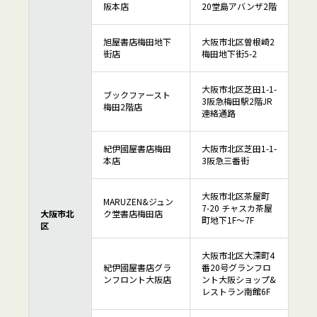
阪本店
20堂島アバンザ2階
旭屋書店梅田地下
大阪市北区曽根崎2
街店
梅田地下街5-2
大阪市北区芝田1-1-
ブックファースト
3阪急梅田駅2階JR
梅田2階店
連絡通路
紀伊國屋書店梅田
大阪市北区芝田1-1-
本店
3阪急三番街
大阪市北区茶屋町
MARUZEN&ジュン
7-20 チャスカ茶屋
大阪市北
ク堂書店梅田店
町地下1F～7F
区
大阪市北区大深町4
紀伊國屋書店グラ
番20号グランフロ
ンフロント大阪店
ント大阪ショップ&
レストラン南館6F