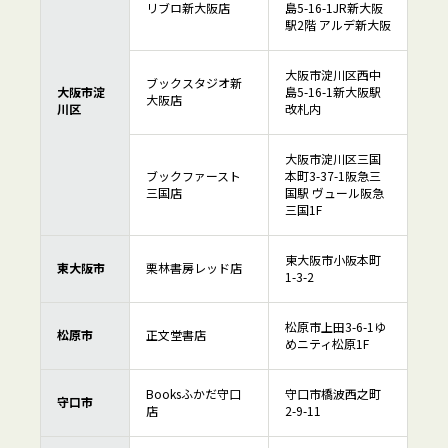
リブロ新大阪店
島5-16-1JR新大阪
駅2階 アルデ新大阪
大阪市淀川区西中
ブックスタジオ新
大阪市淀
島5-16-1新大阪駅
大阪店
川区
改札内
大阪市淀川区三国
ブックファースト
本町3-37-1阪急三
三国店
国駅 ヴュール阪急
三国1F
東大阪市小阪本町
東大阪市
栗林書房レッド店
1-3-2
松原市上田3-6-1ゆ
松原市
正文堂書店
めニティ松原1F
Booksふかだ守口
守口市橋波西之町
守口市
店
2-9-11