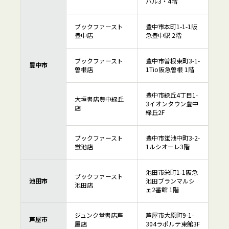
パル3・4階
ブックファースト
豊中市本町1-1-1阪
豊中店
急豊中駅 2階
ブックファースト
豊中市曽根東町3-1-
豊中市
曽根店
1Tio阪急曽根 1階
豊中市緑丘4丁目1-
大垣書店豊中緑丘
3イオンタウン豊中
店
緑丘2F
ブックファースト
豊中市蛍池中町3-2-
蛍池店
1ルシオーレ3階
池田市栄町1-1阪急
ブックファースト
池田市
池田ブランマルシ
池田店
ェ2番館 1階
ジュンク堂書店芦
芦屋市大原町9-1-
芦屋市
屋店
304ラポルテ東館3F