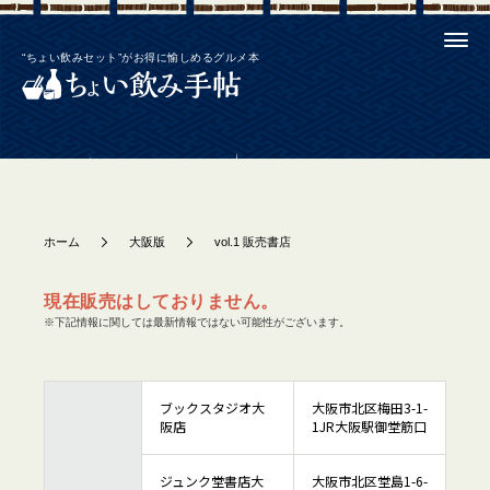
“ちょい飲みセット”がお得に愉しめるグルメ本
ホーム
大阪版
vol.1 販売書店
現在販売はしておりません。
※下記情報に関しては最新情報ではない可能性がございます。
ブックスタジオ大
大阪市北区梅田3-1-
阪店
1JR大阪駅御堂筋口
ジュンク堂書店大
大阪市北区堂島1-6-