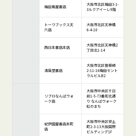
大阪市北区梅田3-1-
梅田蔦屋書店
3ルクアイーレ9階
トーワブックス天
大阪市北区天神橋
六店
6-4-10
大阪市北区天神橋2
西日本書店本店
丁目北1-14
大阪市北区曽根崎
清風堂書店
2-11-16梅田セント
ラルビルB2
大阪市中央区千日
リブロなんばウォ
前1-5-73番街北通
ーク店
り なんばウォーク
虹のまち
大阪市中央区安土
紀伊國屋書店本町
町2-3-13大阪国際
店
ビルディング1F