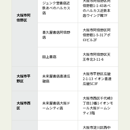
大阪市阿倍野区阿
ジュンク堂書店近
倍野筋1-1-43あべ
鉄あべのハルカス
のハルカス近鉄本
店
大阪市阿
店ウイング館7F
倍野区
大阪市阿倍野区阿
喜久屋書店阿倍野
倍野筋1-5-31アポ
店
ロビル2F
大阪市阿倍野区天
田上書店
王寺北3-11-6
大阪市平野区瓜破
大阪市平
未来屋書店喜連瓜
2-1-13 イオン喜連
野区
破店
瓜破SC3F
大阪市西区千代崎3
大阪市西
未来屋書店大阪ド
丁目13番1イオンモ
区
ームシティ店
ール大阪ドームシ
ティ3階
大阪市淀川区西中