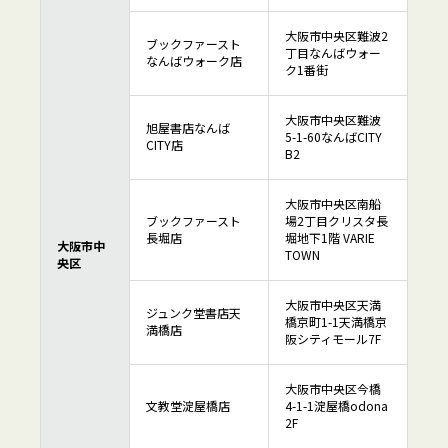
大阪市中央区難波2
ブックファースト
丁目なんばウォー
なんばウォーク店
ク1番街
大阪市中央区難波
旭屋書店なんば
5-1-60なんばCITY
CITY店
B2
大阪市中央区南船
ブックファースト
場2丁目クリスタ長
長堀店
堀地下1階 VARIE
大阪市中
TOWN
央区
大阪市中央区天満
ジュンク堂書店天
橋京町1-1天満橋京
満橋店
阪シティモール7F
大阪市中央区今橋
文教堂淀屋橋店
4-1-1淀屋橋odona
2F