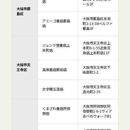
店
ール2F
大阪市都
島区
大阪市都島区友渕
アミーゴ書店都島
町2-13-34ベルファ
店
都島3F
大阪市天王寺区上
ジュンク堂書店上
本町6-1-55近鉄百
本町店
貨店上本町店11F
大阪市天
大阪市天王寺区下
王寺区
高坂書店駅前店
味原町2-2
大阪市天王寺区玉
文学館玉造店
造元町2-35
大阪市阿倍野区阿
くまざわ書店阿倍
倍野筋1-6-1ヴィア
野店
あべのウォークB1