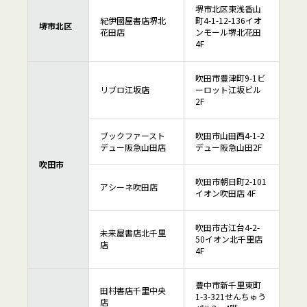
堺市北区東浅香山
紀伊國屋書店堺北
町4-1-12-136イオ
堺市北区
花田店
ンモール堺北花田
4F
吹田市豊津町9-1ビ
リブロ江坂店
ーロット江坂ビル
2F
ブックファースト
吹田市山田西4-1-2
デュー阪急山田店
デュー阪急山田2F
吹田市
吹田市朝日町2-101
アシーネ吹田店
イオン吹田店 4F
吹田市古江台4-2-
未来屋書店北千里
50イオン北千里店
店
4F
豊中市新千里東町
田村書店千里中央
1-3-321せんちゅう
店