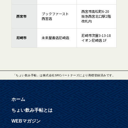
西宮市高松町6-20
ブックファースト
西宮市
阪急西宮北口駅2階
西宮店
改札内
尼崎市次屋3-13-18
尼崎市
未来屋書店尼崎店
イオン尼崎店 1F
「ちょい飲み手帖」は株式会社SRCパートナーズにより商標登録済みです。
ホーム
ちょい飲み手帖とは
WEBマガジン