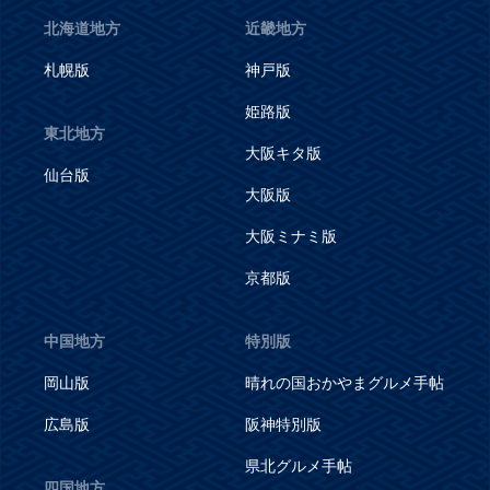
北海道地方
近畿地方
札幌版
神戸版
姫路版
東北地方
大阪キタ版
仙台版
大阪版
大阪ミナミ版
京都版
中国地方
特別版
岡山版
晴れの国おかやまグルメ手帖
広島版
阪神特別版
県北グルメ手帖
四国地方