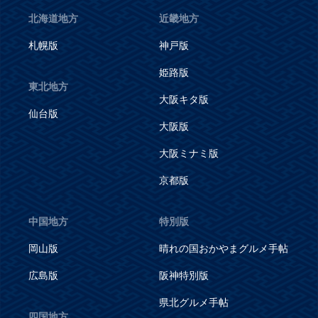
北海道地方
近畿地方
札幌版
神戸版
姫路版
東北地方
大阪キタ版
仙台版
大阪版
大阪ミナミ版
京都版
中国地方
特別版
岡山版
晴れの国おかやまグルメ手帖
広島版
阪神特別版
県北グルメ手帖
四国地方