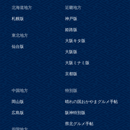
北海道地方
近畿地方
札幌版
神戸版
姫路版
東北地方
大阪キタ版
仙台版
大阪版
大阪ミナミ版
京都版
中国地方
特別版
岡山版
晴れの国おかやまグルメ手帖
広島版
阪神特別版
県北グルメ手帖
四国地方