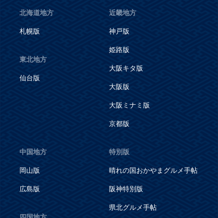
北海道地方
近畿地方
札幌版
神戸版
姫路版
東北地方
大阪キタ版
仙台版
大阪版
大阪ミナミ版
京都版
中国地方
特別版
岡山版
晴れの国おかやまグルメ手帖
広島版
阪神特別版
県北グルメ手帖
四国地方