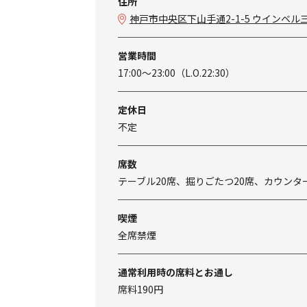
住所
神戸市中央区下山手通2-1-5 ウインベル三
営業時間
17:00～23:00（L.O.22:30）
定休日
不定
席数
テーブル20席、掘りごたつ20席、カウンタ
喫煙
全席禁煙
通常利用時の席料とお通し
席料190円