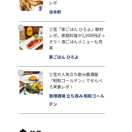
レポ
淡水軒
三宮「家ごはん ひろよ」取材
レポ。家庭料理が1,000円ぽっ
きり！夜ごはんメニューも充
実
家ごはん ひろよ
三宮の人気立ち飲み居酒屋
「昭和ゴールデン」でせんべ
ろ実食レポ！
皆様酒場 立ち呑み 昭和ゴール
デン