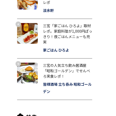
レポ
淡水軒
三宮「家ごはん ひろよ」取材
レポ。家庭料理が1,000円ぽっ
きり！夜ごはんメニューも充
実
家ごはん ひろよ
三宮の人気立ち飲み居酒屋
「昭和ゴールデン」でせんべ
ろ実食レポ！
皆様酒場 立ち呑み 昭和ゴール
デン