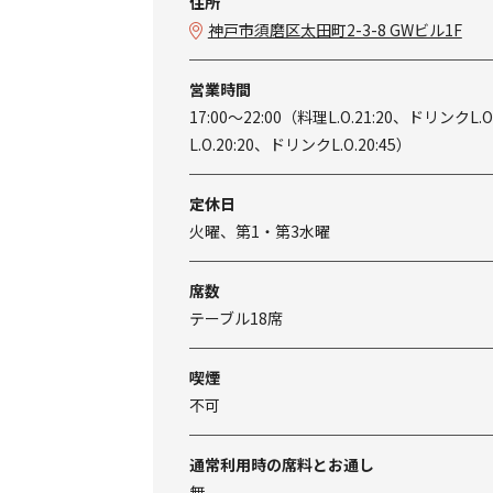
住所
神戸市須磨区太田町2-3-8 GWビル1F
営業時間
17:00～22:00（料理L.O.21:20、ドリンクL
L.O.20:20、ドリンクL.O.20:45）
定休日
火曜、第1・第3水曜
席数
テーブル18席
喫煙
不可
通常利用時の席料とお通し
無