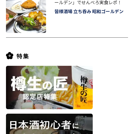
ールデン」でせんべろ実食レポ！
皆様酒場 立ち呑み 昭和ゴールデン