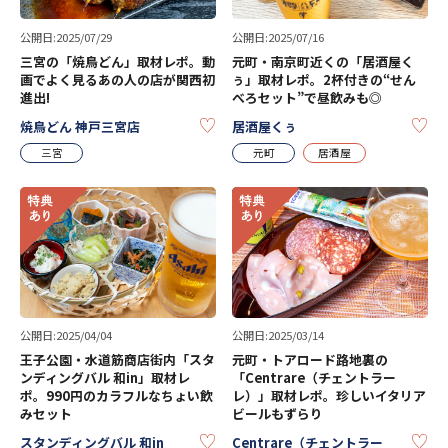
公開日:2025/07/29
公開日:2025/07/16
三宮の「焼鳥どん」取材レポ。動
元町・南京町近くの「居酒屋く
画でよく見るあの人の店が関西初
ぅ」取材レポ。2杯付きの“せん
進出!
べろセット”で昼飲みも◎
KEEP
KE
焼鳥どん 神戸三宮店
居酒屋くぅ
三宮
元町
居酒屋
公開日:2025/04/04
公開日:2025/03/14
王子公園・水道筋商店街内「スタ
元町・トアロード路地裏の
ンディングバル 和in」取材レ
「Centrare（チェントラー
ポ。990円のカラフルなちょい飲
レ）」取材レポ。珍しいイタリア
みセット
ビールもずらり
KEEP
KE
スタンディングバル 和in
Centrare（チェントラー