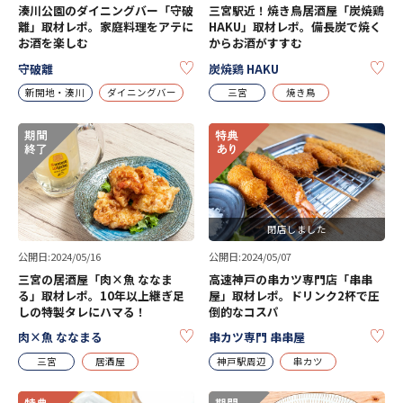
湊川公園のダイニングバー「守破
三宮駅近！焼き鳥居酒屋「炭焼鶏
離」取材レポ。家庭料理をアテに
HAKU」取材レポ。備長炭で焼く
お酒を楽しむ
からお酒がすすむ
KEEP
KE
守破離
炭焼鶏 HAKU
新開地・湊川
ダイニングバー
三宮
焼き鳥
閉店しました
公開日:2024/05/16
公開日:2024/05/07
三宮の居酒屋「肉×魚 ななま
高速神戸の串カツ専門店「串串
る」取材レポ。10年以上継ぎ足
屋」取材レポ。ドリンク2杯で圧
しの特製タレにハマる！
倒的なコスパ
KEEP
KE
肉×魚 ななまる
串カツ専門 串串屋
三宮
居酒屋
神戸駅周辺
串カツ