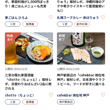
ポ。家庭料理が1,000円ぽっき
りゅう」取材レポ。沖縄料理のア
り！夜ごはんメニューも充実
テや希少ウイスキーで居酒屋使い
も◎
KEEP
KE
家ごはん ひろよ
札幌スープカレー 赤ほりゅう
三宮
居酒屋
三宮
創作料理
公開日:2025/12/23
公開日:2025/12/03
三宮の隠れ家居酒屋
神戸駅周辺の「cafe&bar 現在地
「chotto（ちょっと）」取材レ
神戸」取材レポ。日本酒やクラフ
ポ。日替わりおばんざい2品に癒
トビール、フードが好きに選べる
される
KEEP
KE
chotto（ちょっと）
cafe&bar 現在地 神戸
三宮
居酒屋
神戸駅周辺