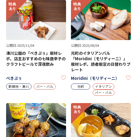
公開日:2025/11/04
公開日:2025/08/04
湊川公園の「ぺきぷぅ」取材レ
元町のイタリアンバル
ポ。店主おすすめの七味唐辛子の
「Moridini（モリディーニ）」
クラフトビールで深夜飲み
取材レポ。読者限定の日替わりプ
レート
KEEP
KE
ぺきぷぅ
Moridini（モリディーニ）
新開地・湊川
バー・バル
元町
イタリアン
バー・バル