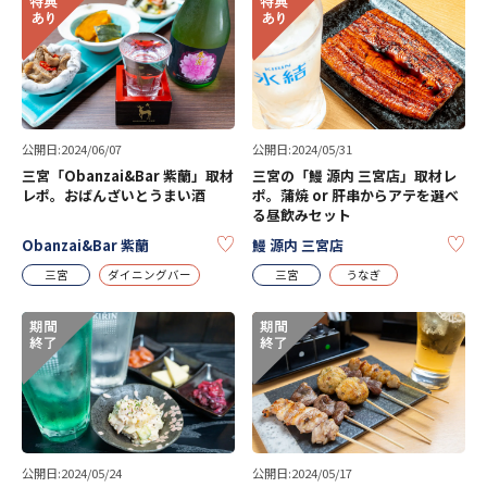
公開日:2024/06/07
公開日:2024/05/31
三宮「Obanzai&Bar 紫蘭」取材
三宮の「鰻 源内 三宮店」取材レ
レポ。おばんざいとうまい酒
ポ。蒲焼 or 肝串からアテを選べ
る昼飲みセット
KEEP
KE
Obanzai&Bar 紫蘭
鰻 源内 三宮店
三宮
ダイニングバー
三宮
うなぎ
公開日:2024/05/24
公開日:2024/05/17