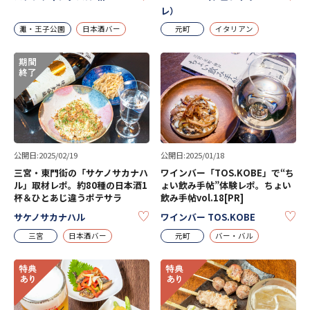
レ）
灘・王子公園
日本酒バー
元町
イタリアン
公開日:2025/02/19
公開日:2025/01/18
三宮・東門街の「サケノサカナハ
ワインバー「TOS.KOBE」で“ち
ル」取材レポ。約80種の日本酒1
ょい飲み手帖”体験レポ。ちょい
杯＆ひとあじ違うポテサラ
飲み手帖vol.18[PR]
KEEP
KE
サケノサカナハル
ワインバー TOS.KOBE
三宮
日本酒バー
元町
バー・バル