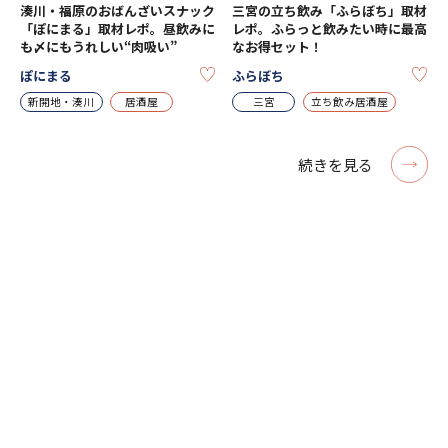
湊川・福原のおばんざいスナック
三宮の立ち飲み「ふらぼち」取材
「ぽにまる」取材レポ。昼飲みに
レポ。ふらっと飲みたい時に最高
も〆にもうれしい“肉吸い”
なお得セット！
KEEP
KE
ぽにまる
ふらぼち
新開地・湊川
居酒屋
三宮
立ち飲み居酒屋
続きを見る