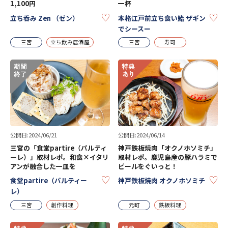
1,100円
一杯
KEEP
KE
立ち呑み Zen （ゼン）
本格江戸前立ち食い鮨 ザギン
でシースー
三宮
立ち飲み居酒屋
三宮
寿司
公開日:2024/06/21
公開日:2024/06/14
三宮の「食堂partire（パルティ
神戸鉄板焼肉「オクノホソミチ」
ーレ）」取材レポ。和食×イタリ
取材レポ。鹿児島産の豚ハラミで
アンが融合した一皿を
ビールをぐいっと！
KEEP
KE
食堂partire（パルティー
神戸鉄板焼肉 オクノホソミチ
レ）
三宮
創作料理
元町
鉄板料理