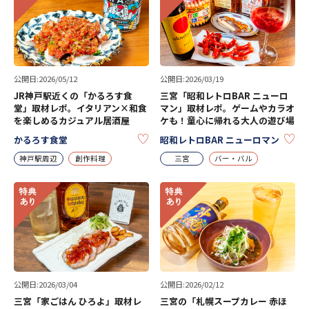
公開日:2026/05/12
公開日:2026/03/19
JR神戸駅近くの「かるろす食
三宮「昭和レトロBAR ニューロ
堂」取材レポ。イタリアン×和食
マン」取材レポ。ゲームやカラオ
を楽しめるカジュアル居酒屋
ケも！童心に帰れる大人の遊び場
KEEP
KE
かるろす食堂
昭和レトロBAR ニューロマン
神戸駅周辺
創作料理
三宮
バー・バル
公開日:2026/03/04
公開日:2026/02/12
三宮「家ごはん ひろよ」取材レ
三宮の「札幌スープカレー 赤ほ