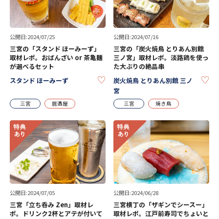
公開日:2024/07/25
公開日:2024/07/16
三宮の「スタンド ほーみーず」
三宮の「炭火焼鳥 とりあん別館
取材レポ。おばんざい or 茶亀麺
三ノ宮」取材レポ。淡路鶏を使っ
が選べるセット
た大ぶりの絶品串
KEEP
KE
スタンド ほーみーず
炭火焼鳥 とりあん別館 三ノ
宮
三宮
居酒屋
三宮
焼き鳥
公開日:2024/07/05
公開日:2024/06/28
三宮「立ち呑み Zen」取材レ
三宮横丁の「ザギンでシースー」
ポ。ドリンク2杯とアテが付いて
取材レポ。江戸前寿司でちょいと