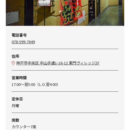
電話番号
078-599-7649
住所
神戸市中央区 中山手通1-16-12 東門ヴィレッジ2F
営業時間
17:00～翌5:00（L.O.翌4:00）
定休日
月曜
席数
カウンター7席