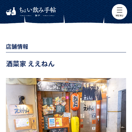
店舗情報
酒菜家 ええねん