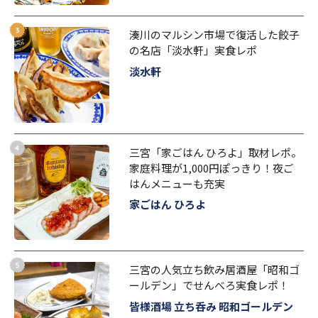
湊川のマルシン市場で復活した餃子
の名店「淡水軒」実食レポ
淡水軒
三宮「家ごはん ひろよ」取材レポ。
家庭料理が1,000円ぽっきり！夜ご
はんメニューも充実
家ごはん ひろよ
三宮の人気立ち飲み居酒屋「昭和ゴ
ールデン」でせんべろ実食レポ！
皆様酒場 立ち呑み 昭和ゴールデン