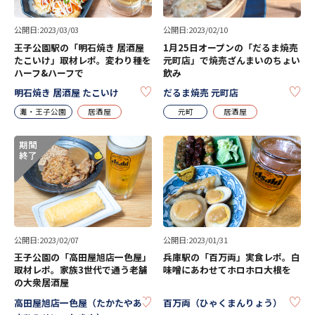
公開日:2023/03/03
公開日:2023/02/10
王子公園駅の「明石焼き 居酒屋
1月25日オープンの「だるま焼売
たこいけ」取材レポ。変わり種を
元町店」で焼売ざんまいのちょい
ハーフ&ハーフで
飲み
KEEP
KE
明石焼き 居酒屋 たこいけ
だるま焼売 元町店
灘・王子公園
居酒屋
元町
居酒屋
公開日:2023/02/07
公開日:2023/01/31
王子公園の「高田屋旭店一色屋」
兵庫駅の「百万両」実食レポ。白
取材レポ。家族3世代で通う老舗
味噌にあわせてホロホロ大根を
の大衆居酒屋
KEEP
KE
高田屋旭店一色屋（たかたやあ
百万両（ひゃくまんりょう）