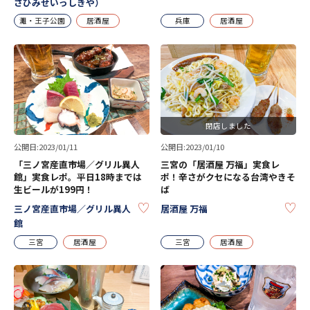
さひみせいっしきや）
灘・王子公園
居酒屋
兵庫
居酒屋
閉店しました
公開日:2023/01/11
公開日:2023/01/10
「三ノ宮産直市場／グリル異人
三宮の「居酒屋 万福」実食レ
館」実食レポ。平日18時までは
ポ！辛さがクセになる台湾やきそ
生ビールが199円！
ば
KEEP
KE
三ノ宮産直市場／グリル異人
居酒屋 万福
館
三宮
居酒屋
三宮
居酒屋