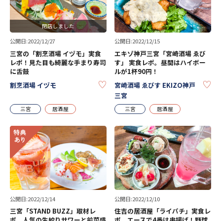
閉店しました
公開日:2022/12/27
公開日:2022/12/15
三宮の「割烹酒場 イヅモ」実食
エキゾ神戸三宮「宮崎酒場 ゑび
レポ！見た目も綺麗な手まり寿司
す」 実食レポ。昼間はハイボー
に舌鼓
ルが1杯90円！
KEEP
KE
割烹酒場 イヅモ
宮崎酒場 ゑびす EKIZO神戸
三宮
三宮
居酒屋
三宮
居酒屋
公開日:2022/12/14
公開日:2022/12/10
三宮「STAND BUZZ」取材レ
住吉の居酒屋「ライパチ」実食レ
ポ。人気の生絞りサワーと前菜盛
ポ。エースで4番は串揚げ！野球