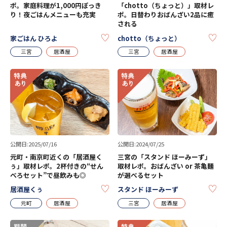
ポ。家庭料理が1,000円ぽっき
「chotto（ちょっと）」取材レ
り！夜ごはんメニューも充実
ポ。日替わりおばんざい2品に癒
される
KEEP
KE
家ごはん ひろよ
chotto（ちょっと）
三宮
居酒屋
三宮
居酒屋
公開日:2025/07/16
公開日:2024/07/25
元町・南京町近くの「居酒屋く
三宮の「スタンド ほーみーず」
ぅ」取材レポ。2杯付きの“せん
取材レポ。おばんざい or 茶亀麺
べろセット”で昼飲みも◎
が選べるセット
KEEP
KE
居酒屋くぅ
スタンド ほーみーず
元町
居酒屋
三宮
居酒屋