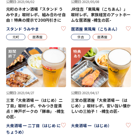
公開日:2023/06/02
公開日:2023/05/08
元町のネオン酒場「スタンド う
JR住吉「東風庵（こちあん）」
みやま」取材レポ。組み合わせ自
取材レポ。家族経営のアットホー
由！特典の提示で200円引きに
ムな居酒屋 -樽生の匠-
KEEP
KE
スタンド うみやま
居酒屋 東風庵（こちあん）
元町
居酒屋
住吉
居酒屋
公開日:2023/04/27
公開日:2023/04/17
三宮「大衆酒場 一（はじめ）二
三宮の居酒屋「大衆酒場 一（は
丁目」取材レポ。やみつき度満
じめ）」取材レポ。安い旨い懐か
点！神戸ポークの「豚串」 -樽生
しいの三拍子！ -樽生の匠-
の匠-
KEEP
KE
大衆酒場 一 二丁目（はじめ に
大衆酒場 一（はじめ）
ちょうめ）