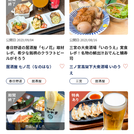
公開日:2023/09/04
公開日:2023/08/16
春日野道の居酒屋「七ノ花」取材
三宮の大衆酒場「いのうえ」実食
レポ。希少な銘柄のクラフトビー
レポ！名物の鯛出汁おでんと鯖寿
ルがそろう
司
KEEP
KE
居酒屋 七ノ花（なのはな）
三ノ宮高架下大衆酒場 いのう
え
春日野道
居酒屋
三宮
居酒屋
閉店しました