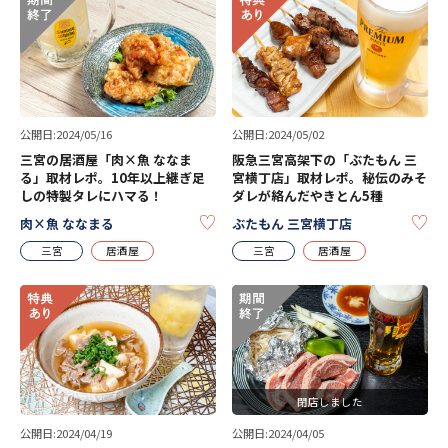
公開日:2024/05/16
公開日:2024/05/02
三宮の居酒屋「肉×魚 ななま
阪急三宮高架下の「ぶたもん 三
る」取材レポ。10年以上継ぎ足
宮横丁店」取材レポ。秘伝のみそ
しの特製タレにハマる！
ダレが絡んだやきとん5種
KEEP
KE
肉×魚 ななまる
ぶたもん 三宮横丁店
三宮
居酒屋
三宮
居酒屋
閉店しました
公開日:2024/04/19
公開日:2024/04/05