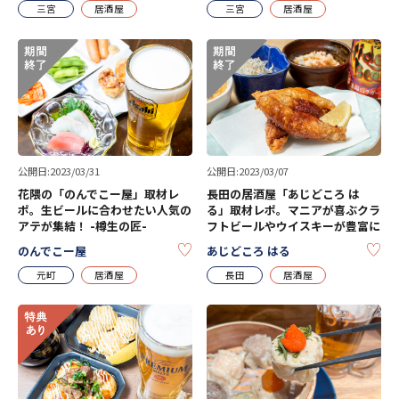
三宮
居酒屋
三宮
居酒屋
公開日:2023/03/31
公開日:2023/03/07
花隈の「のんでこー屋」取材レ
長田の居酒屋「あじどころ は
ポ。生ビールに合わせたい人気の
る」取材レポ。マニアが喜ぶクラ
アテが集結！ -樽生の匠-
フトビールやウイスキーが豊富に
KEEP
KE
のんでこー屋
あじどころ はる
元町
居酒屋
長田
居酒屋