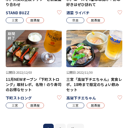
り合わせ
好きはぜひ訪れて
KEEP
KE
STAND BUZZ
酒菜 ライパチ
三宮
居酒屋
住吉
居酒屋
公開日:2022/12/03
公開日:2022/11/30
11月NEWオープン「下町ストロ
三宮「高架下チエちゃん」実食レ
ング」取材レポ。名物！のり寿司
ポ。18時まで限定のちょい飲み
のお得なセット
セット
KEEP
KE
下町ストロング
高架下チエちゃん
三宮
居酒屋
三宮
居酒屋