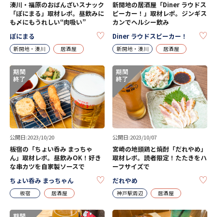
湊川・福原のおばんざいスナック
新開地の居酒屋「Diner ラウドス
「ぽにまる」取材レポ。昼飲みに
ピーカー！」取材レポ。ジンギス
も〆にもうれしい“肉吸い”
カンでヘルシー飲み
KEEP
KE
ぽにまる
Diner ラウドスピーカー！
新開地・湊川
居酒屋
新開地・湊川
居酒屋
公開日:2023/10/20
公開日:2023/10/07
板宿の「ちょい呑み まっちゃ
宮崎の地頭鶏と焼酎「だれやめ」
ん」取材レポ。昼飲みOK！好き
取材レポ。読者限定！たたきをハ
な串カツを自家製ソースで
ーフサイズで
KEEP
KE
ちょい呑み まっちゃん
だれやめ
板宿
居酒屋
神戸駅周辺
居酒屋